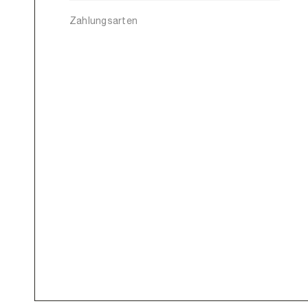
Zahlungsarten
Aus
Bel
Bul
Cyp
Cze
Den
Est
Fin