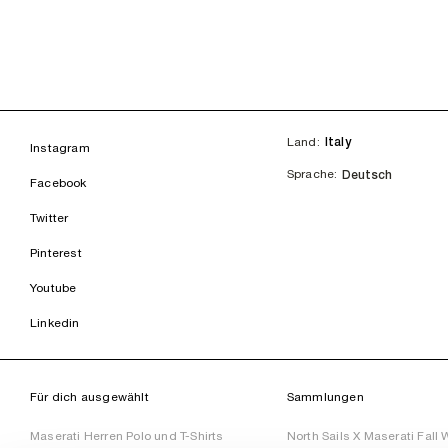
Land:
Italy
Instagram
Sprache
Sprache:
Deutsch
Facebook
Twitter
Pinterest
Youtube
Linkedin
Für dich ausgewählt
Sammlungen
Maserati Herren Polo und T-Shirts
North Sails X Maserati Fall 