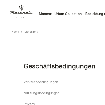
Direkt
zum
Inhalt
Maserati Urban Collection
Bekleidung 
Maserati Urban Collection
Bekleidung 
Lieferzeit
Home
Geschäftsbedingungen
Verkaufsbedingungen
Nutzungsbedingungen
Privacy